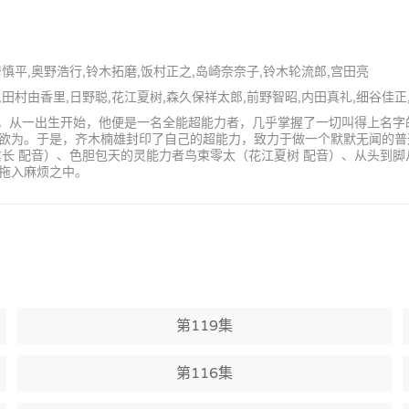
居慎平,奥野浩行,铃木拓磨,饭村正之,岛崎奈奈子,铃木轮流郎,宫田亮
衣,田村由香里,日野聪,花江夏树,森久保祥太郎,前野智昭,内田真礼,细谷佳正
学生，从一出生开始，他便是一名全能超能力者，几乎掌握了一切叫得上名
欲为。于是，齐木楠雄封印了自己的超能力，致力于做一个默默无闻的普
长 配音）、色胆包天的灵能力者鸟束零太（花江夏树 配音）、从头到脚
拖入麻烦之中。
第119集
第116集