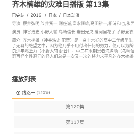
齐木楠雄的灾难日播版
第13集
已完结
/
2016
/
日本
/
日本动漫
导演: 樱井弘明,笠井贤一,则座诚,富永恒雄,高田耕一,相浦和也,永
演员: 神谷浩史,小野大辅,岛崎信长,岩田光央,爱河里花子,茅野爱
简介: 齐木楠雄（神谷浩史 配音）是一名十六岁的高中二年级
了无聊的绝望之中，因为他几乎不用付出任何的努力，便可以为所
良少年燃堂力（小野大辅 配音）、中二病末期患者海腾顺（岛崎信
奇百怪个性迥异的怪人们总是一次又一次的将力求平凡的齐木楠雄
播放列表
线路一
(120集)
第120集
第117集