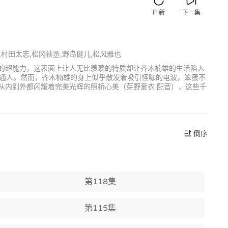
刷新
下一集
,村田太志,松冈祯丞,野岛健儿,松风雅也
字的超能力，这表面上让人无比羡慕的特质却让齐木楠雄的生活陷入
通人。然而，齐木楠雄的身上似乎散发着吸引怪咖的电波，笨蛋不
从内到外都闪耀着完美光辉的照桥心美（芽野爱衣 配音），这些千
倒序
第118集
第115集