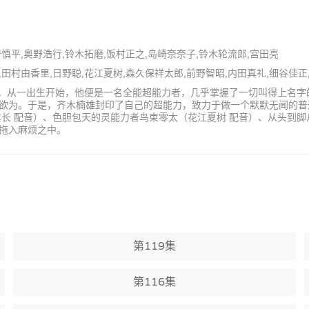
居慎平,奥野浩行,铃木拓磨,饭村正之,岛崎奈奈子,铃木轮流郎,宫田亮
衣,田村由香里,日野聪,花江夏树,森久保祥太郎,前野智昭,内田真礼,细谷佳正
学生，从一出生开始，他便是一名全能超能力者，几乎掌握了一切叫得上名
欲为。于是，齐木楠雄封印了自己的超能力，致力于做一个默默无闻的普
长 配音）、色胆包天的灵能力者鸟束零太（花江夏树 配音）、从头到脚
拖入麻烦之中。
第119集
第116集