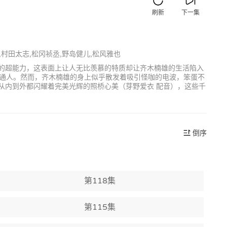
刷新
下一集
,村田太志,松冈祯丞,野岛健儿,松风雅也
字的超能力，这表面上让人无比羡慕的特质却让齐木楠雄的生活陷入
通人。然而，齐木楠雄的身上似乎散发着吸引怪咖的电波，笨蛋不
从内到外都闪耀着完美光辉的照桥心美（芽野爱衣 配音），这些千
倒序
第118集
第115集