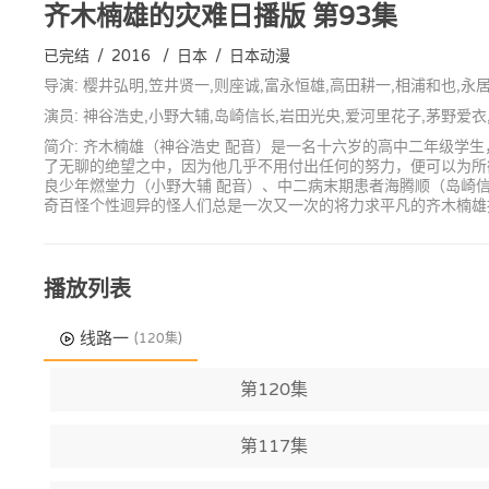
齐木楠雄的灾难日播版
第93集
已完结
/
2016
/
日本
/
日本动漫
导演: 樱井弘明,笠井贤一,则座诚,富永恒雄,高田耕一,相浦和也,永
演员: 神谷浩史,小野大辅,岛崎信长,岩田光央,爱河里花子,茅野爱
简介: 齐木楠雄（神谷浩史 配音）是一名十六岁的高中二年级
了无聊的绝望之中，因为他几乎不用付出任何的努力，便可以为所
良少年燃堂力（小野大辅 配音）、中二病末期患者海腾顺（岛崎信
奇百怪个性迥异的怪人们总是一次又一次的将力求平凡的齐木楠雄
播放列表
线路一
(120集)
第120集
第117集