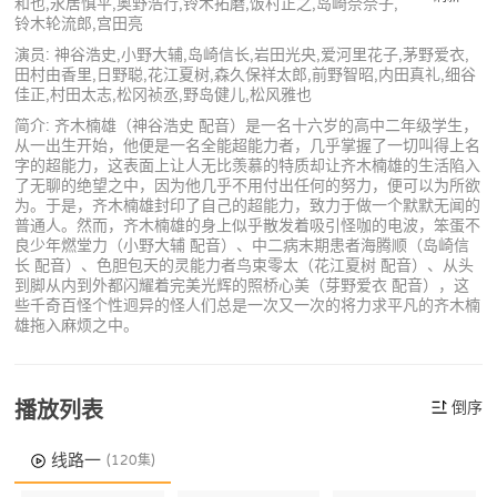
和也,永居慎平,奥野浩行,铃木拓磨,饭村正之,岛崎奈奈子,
铃木轮流郎,宫田亮
演员: 神谷浩史,小野大辅,岛崎信长,岩田光央,爱河里花子,茅野爱衣,
田村由香里,日野聪,花江夏树,森久保祥太郎,前野智昭,内田真礼,细谷
佳正,村田太志,松冈祯丞,野岛健儿,松风雅也
简介: 齐木楠雄（神谷浩史 配音）是一名十六岁的高中二年级学生，
从一出生开始，他便是一名全能超能力者，几乎掌握了一切叫得上名
字的超能力，这表面上让人无比羡慕的特质却让齐木楠雄的生活陷入
了无聊的绝望之中，因为他几乎不用付出任何的努力，便可以为所欲
为。于是，齐木楠雄封印了自己的超能力，致力于做一个默默无闻的
普通人。然而，齐木楠雄的身上似乎散发着吸引怪咖的电波，笨蛋不
良少年燃堂力（小野大辅 配音）、中二病末期患者海腾顺（岛崎信
长 配音）、色胆包天的灵能力者鸟束零太（花江夏树 配音）、从头
到脚从内到外都闪耀着完美光辉的照桥心美（芽野爱衣 配音），这
些千奇百怪个性迥异的怪人们总是一次又一次的将力求平凡的齐木楠
雄拖入麻烦之中。
播放列表
倒序
线路一
(120集)