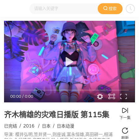
搜索
大家在看
日本动漫
国产动漫
欧美动漫
动漫电影
00:00
/
0:00
齐木楠雄的灾难日播版
第115集
下一集
已完结
/
2016
/
日本
/
日本动漫
导演: 樱井弘明,笠井贤一,则座诚,富永恒雄,高田耕一,相浦
刷新