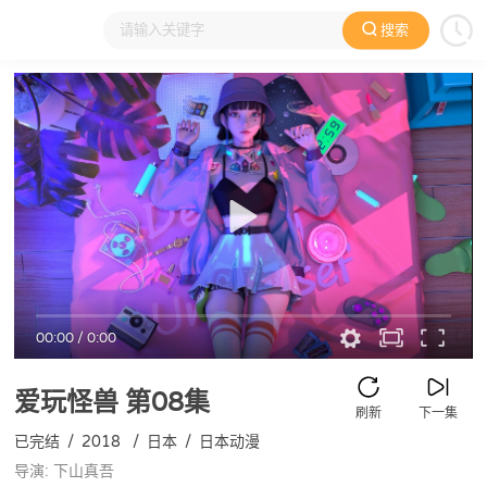
搜索
大家在看
日本动漫
国产动漫
欧美动漫
动漫电影
00:00
/
0:00
爱玩怪兽
第08集
刷新
下一集
已完结
/
2018
/
日本
/
日本动漫
导演: 下山真吾