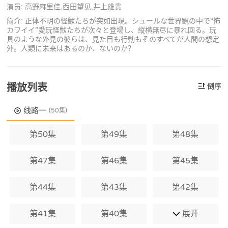
演员: 高野麻里佳,西田望见,井上雄贵
简介: 正体不明の怪獣たちが突如出現。シュールな世界観の中で“怖
カワイイ”愛玩怪獣たちが次々と登場し、縦横無尽に暴れ回る。玩
具のような外見の彼らは、見た目も行動もそのすべてが人間の想定
外。人類に未来はあるのか、ないのか？
播放列表
倒序
线路一
(50集)
第50集
第49集
第48集
第47集
第46集
第45集
第44集
第43集
第42集
第41集
第40集
展开