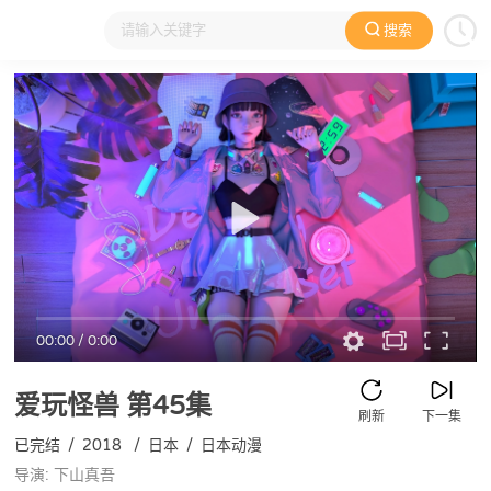
搜索
大家在看
日本动漫
国产动漫
欧美动漫
动漫电影
00:00
/
0:00
爱玩怪兽
第45集
刷新
下一集
已完结
/
2018
/
日本
/
日本动漫
导演: 下山真吾