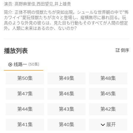
演员: 高野麻里佳,西田望见,井上雄贵
简介: 正体不明の怪獣たちが突如出現。シュールな世界観の中で“怖
カワイイ”愛玩怪獣たちが次々と登場し、縦横無尽に暴れ回る。玩
具のような外見の彼らは、見た目も行動もそのすべてが人間の想定
外。人類に未来はあるのか、ないのか？
播放列表
倒序
线路一
(50集)
第50集
第49集
第48集
第47集
第46集
第45集
第44集
第43集
第42集
第41集
第40集
展开