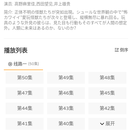
演员: 高野麻里佳,西田望见,井上雄贵
简介: 正体不明の怪獣たちが突如出現。シュールな世界観の中で“怖
カワイイ”愛玩怪獣たちが次々と登場し、縦横無尽に暴れ回る。玩
具のような外見の彼らは、見た目も行動もそのすべてが人間の想定
外。人類に未来はあるのか、ないのか？
播放列表
倒序
线路一
(50集)
第50集
第49集
第48集
第47集
第46集
第45集
第44集
第43集
第42集
第41集
第40集
展开