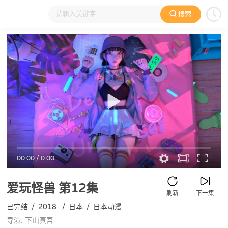
搜索
大家在看
日本动漫
国产动漫
欧美动漫
动漫电影
00:00
/
0:00
爱玩怪兽
第12集
刷新
下一集
已完结
/
2018
/
日本
/
日本动漫
导演: 下山真吾