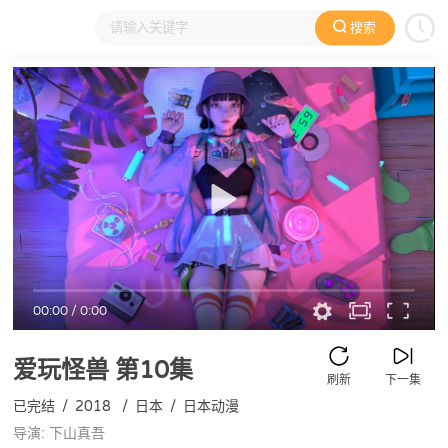
搜索
大家在看
日本动漫
国产动漫
欧美动漫
动漫电影
00:00
/
0:00
爱玩怪兽
第10集
刷新
下一集
已完结
/
2018
/
日本
/
日本动漫
导演: 下山真吾