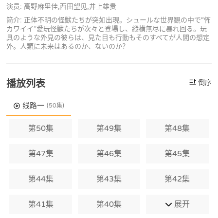
演员: 高野麻里佳,西田望见,井上雄贵
简介: 正体不明の怪獣たちが突如出現。シュールな世界観の中で“怖
カワイイ”愛玩怪獣たちが次々と登場し、縦横無尽に暴れ回る。玩
具のような外見の彼らは、見た目も行動もそのすべてが人間の想定
外。人類に未来はあるのか、ないのか？
播放列表
倒序
线路一
(50集)
第50集
第49集
第48集
第47集
第46集
第45集
第44集
第43集
第42集
第41集
第40集
展开