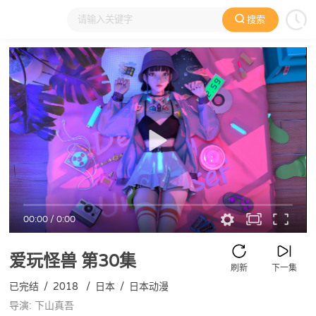
搜索
大家在看
日本动漫
国产动漫
欧美动漫
动漫电影
00:00
/
0:00
爱玩怪兽
第30集
刷新
下一集
已完结
/
2018
/
日本
/
日本动漫
导演: 下山真吾