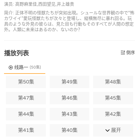
演员: 高野麻里佳,西田望见,井上雄贵
简介: 正体不明の怪獣たちが突如出現。シュールな世界観の中で“怖
カワイイ”愛玩怪獣たちが次々と登場し、縦横無尽に暴れ回る。玩
具のような外見の彼らは、見た目も行動もそのすべてが人間の想定
外。人類に未来はあるのか、ないのか？
播放列表
倒序
线路一
(50集)
第50集
第49集
第48集
第47集
第46集
第45集
第44集
第43集
第42集
第41集
第40集
展开