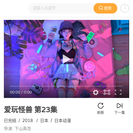
搜索
大家在看
日本动漫
国产动漫
欧美动漫
动漫电影
00:00
/
0:00
爱玩怪兽
第23集
刷新
下一集
已完结
/
2018
/
日本
/
日本动漫
导演: 下山真吾