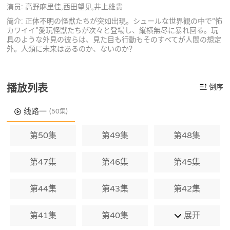
演员: 高野麻里佳,西田望见,井上雄贵
简介: 正体不明の怪獣たちが突如出現。シュールな世界観の中で“怖
カワイイ”愛玩怪獣たちが次々と登場し、縦横無尽に暴れ回る。玩
具のような外見の彼らは、見た目も行動もそのすべてが人間の想定
外。人類に未来はあるのか、ないのか？
播放列表
倒序
线路一
(50集)
第50集
第49集
第48集
第47集
第46集
第45集
第44集
第43集
第42集
第41集
第40集
展开