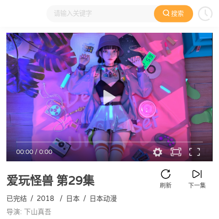
搜索
大家在看
日本动漫
国产动漫
欧美动漫
动漫电影
00:00
/
0:00
爱玩怪兽
第29集
刷新
下一集
已完结
/
2018
/
日本
/
日本动漫
导演: 下山真吾