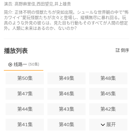
演员: 高野麻里佳,西田望见,井上雄贵
简介: 正体不明の怪獣たちが突如出現。シュールな世界観の中で“怖
カワイイ”愛玩怪獣たちが次々と登場し、縦横無尽に暴れ回る。玩
具のような外見の彼らは、見た目も行動もそのすべてが人間の想定
外。人類に未来はあるのか、ないのか？
播放列表
倒序
线路一
(50集)
第50集
第49集
第48集
第47集
第46集
第45集
第44集
第43集
第42集
第41集
第40集
展开