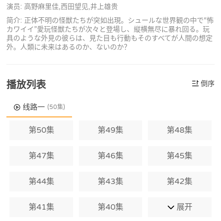
演员: 高野麻里佳,西田望见,井上雄贵
简介: 正体不明の怪獣たちが突如出現。シュールな世界観の中で“怖
カワイイ”愛玩怪獣たちが次々と登場し、縦横無尽に暴れ回る。玩
具のような外見の彼らは、見た目も行動もそのすべてが人間の想定
外。人類に未来はあるのか、ないのか？
播放列表
倒序
线路一
(50集)
第50集
第49集
第48集
第47集
第46集
第45集
第44集
第43集
第42集
第41集
第40集
展开