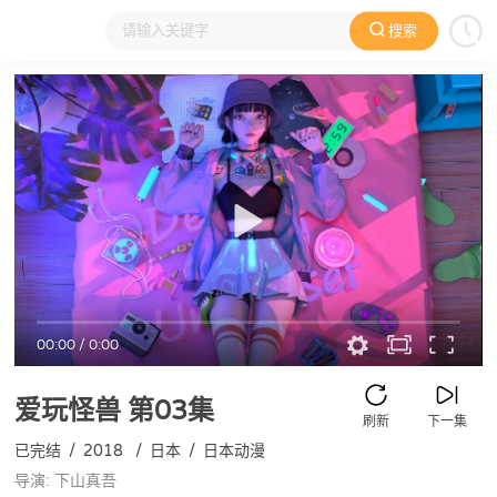
搜索
大家在看
日本动漫
国产动漫
欧美动漫
动漫电影
00:00
/
0:00
爱玩怪兽
第03集
刷新
下一集
已完结
/
2018
/
日本
/
日本动漫
导演: 下山真吾