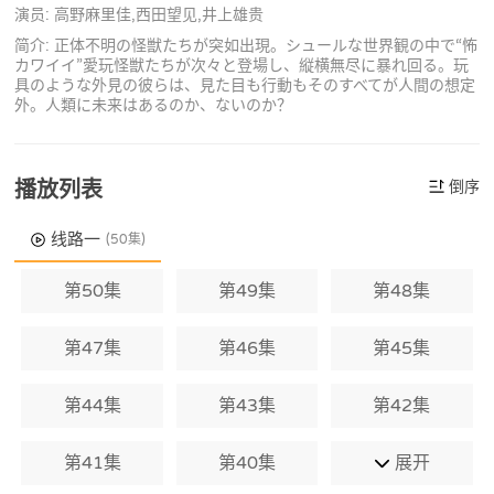
演员: 高野麻里佳,西田望见,井上雄贵
简介: 正体不明の怪獣たちが突如出現。シュールな世界観の中で“怖
カワイイ”愛玩怪獣たちが次々と登場し、縦横無尽に暴れ回る。玩
具のような外見の彼らは、見た目も行動もそのすべてが人間の想定
外。人類に未来はあるのか、ないのか？
播放列表
倒序
线路一
(50集)
第50集
第49集
第48集
第47集
第46集
第45集
第44集
第43集
第42集
第41集
第40集
展开