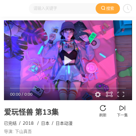
搜索
大家在看
日本动漫
国产动漫
欧美动漫
动漫电影
00:00
/
0:00
爱玩怪兽
第13集
刷新
下一集
已完结
/
2018
/
日本
/
日本动漫
导演: 下山真吾