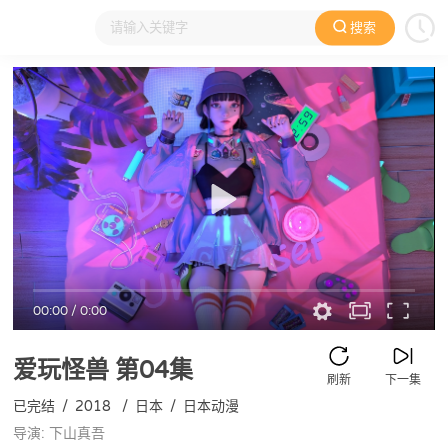
搜索
大家在看
日本动漫
国产动漫
欧美动漫
动漫电影
00:00
/
0:00
爱玩怪兽
第04集
刷新
下一集
已完结
/
2018
/
日本
/
日本动漫
导演: 下山真吾