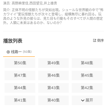
演员: 高野麻里佳,西田望见,井上雄贵
简介: 正体不明の怪獣たちが突如出現。シュールな世界観の中で“怖
カワイイ”愛玩怪獣たちが次々と登場し、縦横無尽に暴れ回る。玩
具のような外見の彼らは、見た目も行動もそのすべてが人間の想定
外。人類に未来はあるのか、ないのか？
播放列表
倒序
线路一
(50集)
第50集
第49集
第48集
第47集
第46集
第45集
第44集
第43集
第42集
第41集
第40集
展开