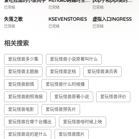
爱吃拉面的小泉同学
RErideD跨越时空的德里达
pop子和pipi美的日常
已完结
已完结
已完结
失落之歌
KSEVENSTORIES
虚拟入口INGRESS
已完结
已完结
已完结
相关搜索
爱玩怪兽多少集
爱玩怪兽小说原著叫什么
爱玩怪兽主题曲
爱玩怪兽定档
爱玩怪兽演员表
爱玩怪兽剧情
爱玩怪兽什么时候播
爱玩怪兽剧照海报
爱玩怪兽原著小说
爱玩怪兽评价
爱玩怪兽电影
爱玩怪兽预告片
爱玩怪兽在哪个台播出
爱玩怪兽啥时候上映
爱玩怪兽说的是什么
爱玩怪兽图片