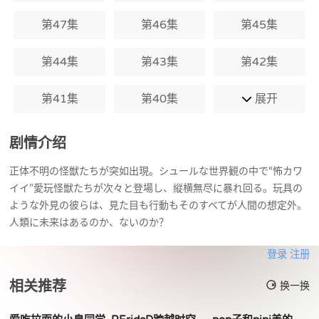
第47集
第46集
第45集
第44集
第43集
第42集
第41集
第40集
展开
剧情介绍
正体不明の怪獣たちが突如出現。シュールな世界観の中で“怖カワ
イイ”愛玩怪獣たちが次々と登場し、縦横無尽に暴れ回る。玩具の
ような外見の彼らは、見た目も行動もそのすべてが人間の想定外。
人類に未来はあるのか、ないのか？
登录
注册
相关推荐
换一换