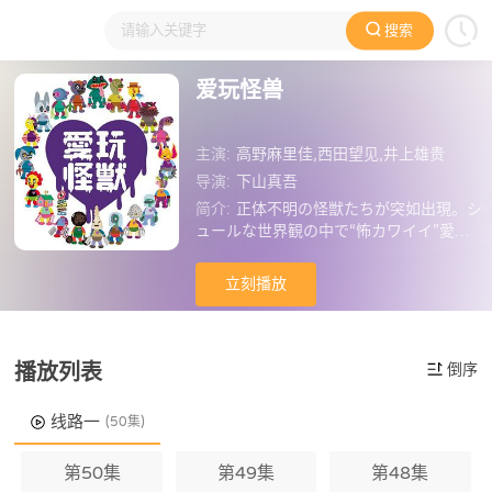
搜索
大家在看
日本动漫
国产动漫
欧美动漫
动漫电影
爱玩怪兽
主演:
高野麻里佳,西田望见,井上雄贵
导演:
下山真吾
简介:
正体不明の怪獣たちが突如出現。シ
ュールな世界観の中で“怖カワイイ”愛玩
怪獣たちが次々と登場し、縦横無尽に暴
れ回る。玩具のような外見の彼らは、見
立刻播放
た目も行動もそのすべてが人間の想定
外。人類に未来はあるのか、ないのか？
播放列表
倒序
线路一
(50集)
第50集
第49集
第48集