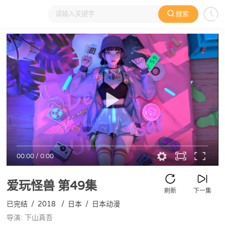
搜索
大家在看
日本动漫
国产动漫
欧美动漫
动漫电影
00:00
/
0:00
爱玩怪兽
第49集
刷新
下一集
已完结
/
2018
/
日本
/
日本动漫
导演: 下山真吾