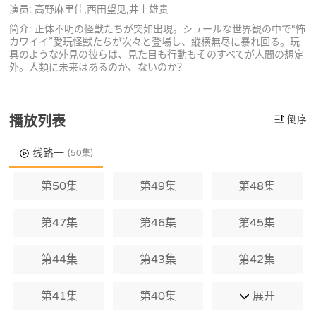
演员: 高野麻里佳,西田望见,井上雄贵
简介: 正体不明の怪獣たちが突如出現。シュールな世界観の中で“怖
カワイイ”愛玩怪獣たちが次々と登場し、縦横無尽に暴れ回る。玩
具のような外見の彼らは、見た目も行動もそのすべてが人間の想定
外。人類に未来はあるのか、ないのか？
播放列表
倒序
线路一
(50集)
第50集
第49集
第48集
第47集
第46集
第45集
第44集
第43集
第42集
第41集
第40集
展开