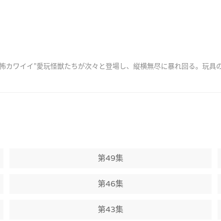
“怖カワイイ”愛玩怪獣たちが次々と登場し、縦横無尽に暴れ回る。玩
第49集
第46集
第43集