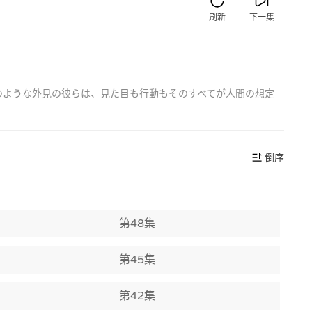
刷新
下一集
具のような外見の彼らは、見た目も行動もそのすべてが人間の想定
倒序
第48集
第45集
第42集