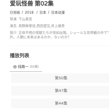
爱玩怪兽
第02集
已完结
/
2018
/
日本
/
日本动漫
导演: 下山真吾
演员: 高野麻里佳,西田望见,井上雄贵
简介: 正体不明の怪獣たちが突如出現。シュールな世界観の中で
外。人類に未来はあるのか、ないのか？
播放列表
线路一
(50集)
第50集
第47集
第44集