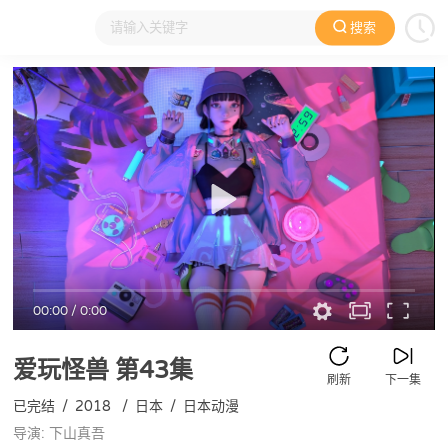
搜索
大家在看
日本动漫
国产动漫
欧美动漫
动漫电影
00:00
/
0:00
爱玩怪兽
第43集
刷新
下一集
已完结
/
2018
/
日本
/
日本动漫
导演: 下山真吾