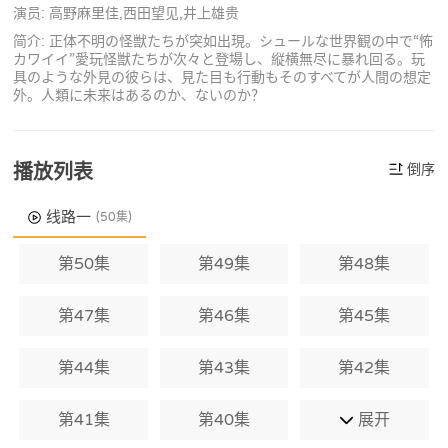
演员: 高野麻里佳,西田望见,井上雄贵
简介: 正体不明の怪獣たちが突如出現。シュールな世界観の中で“怖
カワイイ”愛玩怪獣たちが次々と登場し、縦横無尽に暴れ回る。玩
具のような外見の彼らは、見た目も行動もそのすべてが人間の想定
外。人類に未来はあるのか、ないのか？
播放列表
倒序
线路一
(50集)
第50集
第49集
第48集
第47集
第46集
第45集
第44集
第43集
第42集
第41集
第40集
展开