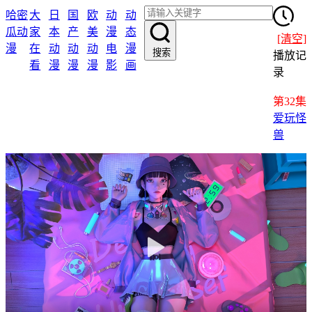
哈密
大
日
国
欧
动
动
瓜动
家
本
产
美
漫
态
[清空]
漫
在
动
动
动
电
漫
搜索
播放记
看
漫
漫
漫
影
画
录
第32集
爱玩怪
兽
大家在看
日本动漫
国产动漫
欧美动漫
动漫电影
动态漫画