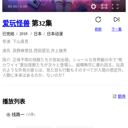
00:00
/
0:00
爱玩怪兽
第32集
刷新
下一集
已完结
/
2018
/
日本
/
日本动漫
导演: 下山真吾
演员: 高野麻里佳,西田望见,井上雄贵
简介: 正体不明の怪獣たちが突如出現。シュールな世界観の中で“怖
カワイイ”愛玩怪獣たちが次々と登場し、縦横無尽に暴れ回る。玩具
のような外見の彼らは、見た目も行動もそのすべてが人間の想定外。
人類に未来はあるのか、ないのか？
倒序
播放列表
线路一
(50集)