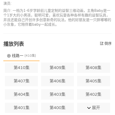
演员:
简介: 一档为1-6岁学龄前儿童定制的益智三维动画，主角Baby是一
个1岁大的小男孩，聪明可爱，喜欢玩耍各种各样有趣的益智玩具，
并且还能自己开创许多创意新奇的玩法。他的好朋友是一只胖嘟嘟的
小灰象，它陪伴着baby一起成长。
播放列表
倒序
线路一
(410集)
第410集
第409集
第408集
第407集
第406集
第405集
第404集
第403集
第402集
第401集
第400集
展开