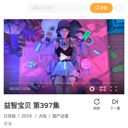
搜索
大家在看
日本动漫
国产动漫
欧美动漫
动漫电影
00:00
/
0:00
益智宝贝
第397集
刷新
下一集
已完结
/
2019
/
大陆
/
国产动漫
导演: