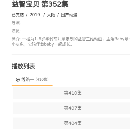
益智宝贝
第352集
已完结
/
2019
/
大陆
/
国产动漫
导演:
演员:
简介: 一档为1-6岁学龄前儿童定制的益智三维动画，主角Ba
小灰象，它陪伴着baby一起成长。
播放列表
线路一
(410集)
第410集
第407集
第404集