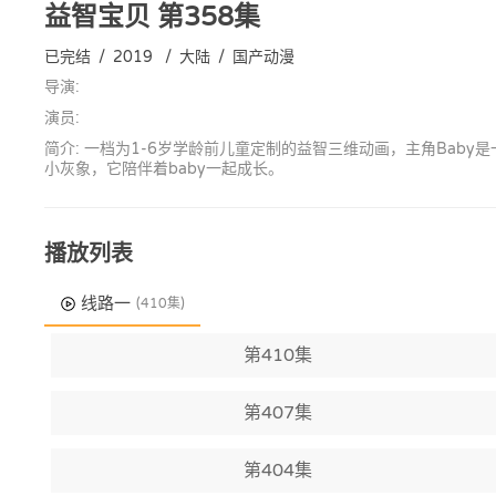
益智宝贝
第358集
已完结
/
2019
/
大陆
/
国产动漫
导演:
演员:
简介: 一档为1-6岁学龄前儿童定制的益智三维动画，主角Ba
小灰象，它陪伴着baby一起成长。
播放列表
线路一
(410集)
第410集
第407集
第404集