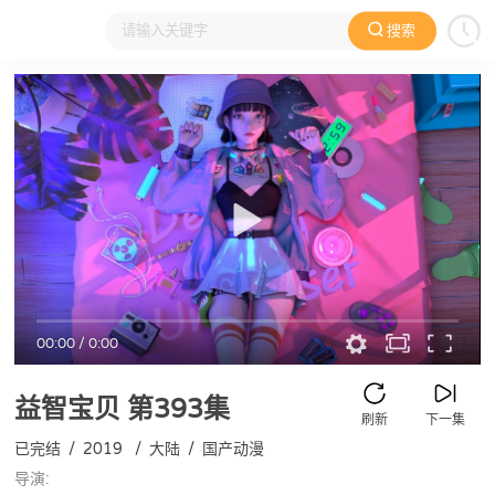
搜索
大家在看
日本动漫
国产动漫
欧美动漫
动漫电影
00:00
/
0:00
益智宝贝
第393集
刷新
下一集
已完结
/
2019
/
大陆
/
国产动漫
导演: