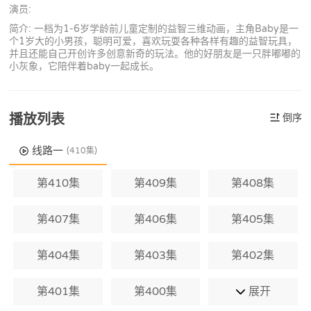
演员:
简介: 一档为1-6岁学龄前儿童定制的益智三维动画，主角Baby是一
个1岁大的小男孩，聪明可爱，喜欢玩耍各种各样有趣的益智玩具，
并且还能自己开创许多创意新奇的玩法。他的好朋友是一只胖嘟嘟的
小灰象，它陪伴着baby一起成长。
播放列表
倒序
线路一
(410集)
第410集
第409集
第408集
第407集
第406集
第405集
第404集
第403集
第402集
第401集
第400集
展开