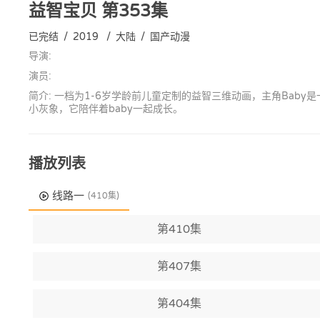
益智宝贝
第353集
已完结
/
2019
/
大陆
/
国产动漫
导演:
演员:
简介: 一档为1-6岁学龄前儿童定制的益智三维动画，主角Ba
小灰象，它陪伴着baby一起成长。
播放列表
线路一
(410集)
第410集
第407集
第404集