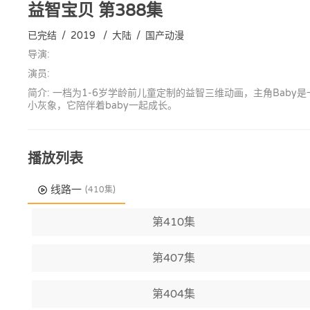
益智宝贝
第388集
已完结
/
2019
/
大陆
/
国产动漫
导演:
演员:
简介: 一档为1-6岁学龄前儿童定制的益智三维动画，主角Ba
小灰象，它陪伴着baby一起成长。
播放列表
线路一
(410集)
第410集
第407集
第404集