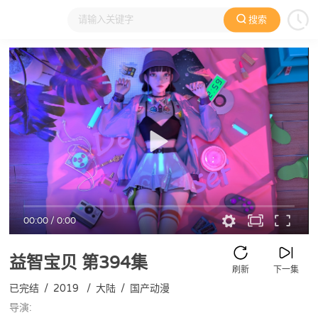
搜索
大家在看
日本动漫
国产动漫
欧美动漫
动漫电影
00:00
/
0:00
益智宝贝
第394集
刷新
下一集
已完结
/
2019
/
大陆
/
国产动漫
导演: