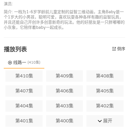
演员:
简介: 一档为1-6岁学龄前儿童定制的益智三维动画，主角Baby是一
个1岁大的小男孩，聪明可爱，喜欢玩耍各种各样有趣的益智玩具，
并且还能自己开创许多创意新奇的玩法。他的好朋友是一只胖嘟嘟的
小灰象，它陪伴着baby一起成长。
播放列表
倒序
线路一
(410集)
第410集
第409集
第408集
第407集
第406集
第405集
第404集
第403集
第402集
第401集
第400集
展开