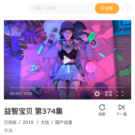
搜索
大家在看
日本动漫
国产动漫
欧美动漫
动漫电影
00:00
/
0:00
益智宝贝
第374集
刷新
下一集
已完结
/
2019
/
大陆
/
国产动漫
导演: