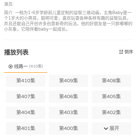
演员:
简介: 一档为1-6岁学龄前儿童定制的益智三维动画，主角Baby是一
个1岁大的小男孩，聪明可爱，喜欢玩耍各种各样有趣的益智玩具，
并且还能自己开创许多创意新奇的玩法。他的好朋友是一只胖嘟嘟的
小灰象，它陪伴着baby一起成长。
播放列表
倒序
线路一
(410集)
第410集
第409集
第408集
第407集
第406集
第405集
第404集
第403集
第402集
第401集
第400集
展开