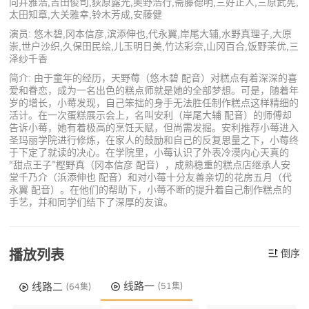
向井雅浩,吉田俊司,荻原露光,奥野浩行,斋藤德明,三好正人,三原武宪,
太田知章,大关雅幸,铃木芳成,安藤健
演员: 悠木碧,冈本信彦,滨添伸也,代永翼,岸尾大辅,水野真理子,大原
崇,世户沙织,久保田民绘,儿玉明日美,竹达彩奈,山冈百合,饭野茉优,三
泽纱千香
简介: 由于童年的经历，天野莓（悠木碧 配音）对糕点有着深深的喜
爱和眷恋，成为一名出色的糕点师就是她的全部梦想。可是，随着年
岁的增长，小莓发现，自己笨拙的身手无法胜任制作糕点这样精细的
活计。在一次蛋糕展示会上，名叫安利（岸尾大辅 配音）的师傅却
告诉小莓，她有着极高的烹饪天赋，但尚需发掘。安利推荐小莓进入
圣玛丽学院进行修炼，在家人的鼓励和自己的反复思量之下，小莓终
于下定了就读的决心。在学院里，小莓认识了外表冷漠内心天真的
“甜点王子”樫野真（冈本信彦 配音），成熟稳重的糕点店继承人安
堂千乃介（浜添伸也 配音）和对小莓十分友善亲切的花房五月（代
永翼 配音）。在他们的帮助下，小莓不断的提升着自己制作糕点的
手艺，并和同学们结下了深厚的友谊。
播放列表
倒序
线路一
线路二
(51集)
(64集)