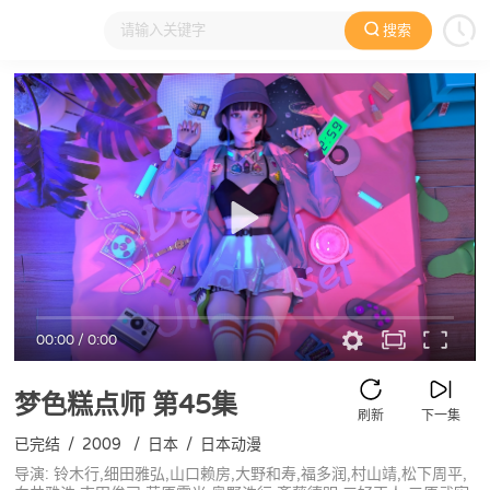
搜索
大家在看
日本动漫
国产动漫
欧美动漫
动漫电影
00:00
/
0:00
梦色糕点师
第45集
刷新
下一集
已完结
/
2009
/
日本
/
日本动漫
导演: 铃木行,细田雅弘,山口赖房,大野和寿,福多润,村山靖,松下周平,