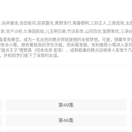
平,向井雅浩,吉田俊司,荻原露光,奥野浩行,斋藤德明,三好正人,三原武宪,太
原崇,世户沙织,久保田民绘,儿玉明日美,竹达彩奈,山冈百合,饭野茉优,三泽
深的喜爱和眷恋，成为一名出色的糕点师就是她的全部梦想。可是，随着年
却告诉小莓，她有着极高的烹饪天赋，但尚需发掘。安利推荐小莓进入圣
“甜点王子”樫野真（冈本信彦 配音），成熟稳重的糕点店继承人安堂千
，并和同学们结下了深厚的友谊。
第49集
第46集