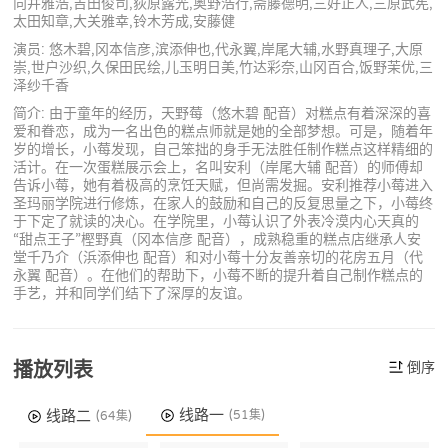
向井雅浩,吉田俊司,荻原露光,奥野浩行,斋藤德明,三好正人,三原武宪,
太田知章,大关雅幸,铃木芳成,安藤健
演员: 悠木碧,冈本信彦,滨添伸也,代永翼,岸尾大辅,水野真理子,大原
崇,世户沙织,久保田民绘,儿玉明日美,竹达彩奈,山冈百合,饭野茉优,三
泽纱千香
简介: 由于童年的经历，天野莓（悠木碧 配音）对糕点有着深深的喜
爱和眷恋，成为一名出色的糕点师就是她的全部梦想。可是，随着年
岁的增长，小莓发现，自己笨拙的身手无法胜任制作糕点这样精细的
活计。在一次蛋糕展示会上，名叫安利（岸尾大辅 配音）的师傅却
告诉小莓，她有着极高的烹饪天赋，但尚需发掘。安利推荐小莓进入
圣玛丽学院进行修炼，在家人的鼓励和自己的反复思量之下，小莓终
于下定了就读的决心。在学院里，小莓认识了外表冷漠内心天真的
“甜点王子”樫野真（冈本信彦 配音），成熟稳重的糕点店继承人安
堂千乃介（浜添伸也 配音）和对小莓十分友善亲切的花房五月（代
永翼 配音）。在他们的帮助下，小莓不断的提升着自己制作糕点的
手艺，并和同学们结下了深厚的友谊。
播放列表
倒序
线路一
线路二
(51集)
(64集)