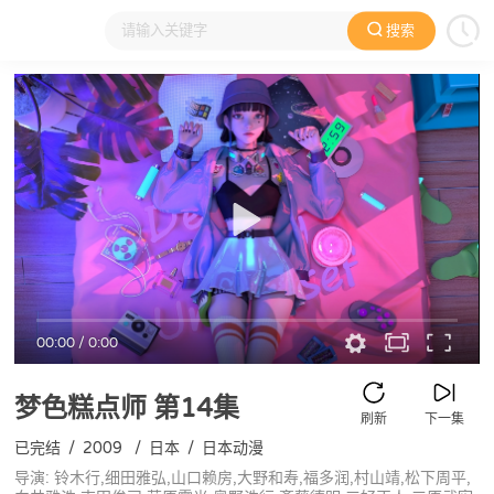
搜索
大家在看
日本动漫
国产动漫
欧美动漫
动漫电影
00:00
/
0:00
梦色糕点师
第14集
刷新
下一集
已完结
/
2009
/
日本
/
日本动漫
导演: 铃木行,细田雅弘,山口赖房,大野和寿,福多润,村山靖,松下周平,