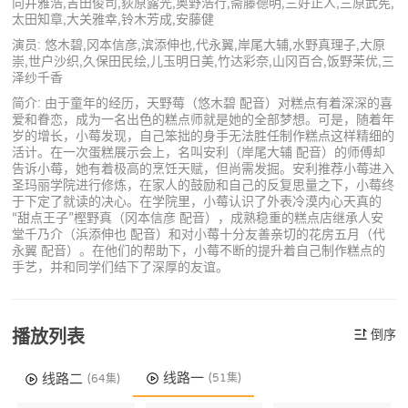
向井雅浩,吉田俊司,荻原露光,奥野浩行,斋藤德明,三好正人,三原武宪,
太田知章,大关雅幸,铃木芳成,安藤健
演员: 悠木碧,冈本信彦,滨添伸也,代永翼,岸尾大辅,水野真理子,大原
崇,世户沙织,久保田民绘,儿玉明日美,竹达彩奈,山冈百合,饭野茉优,三
泽纱千香
简介: 由于童年的经历，天野莓（悠木碧 配音）对糕点有着深深的喜
爱和眷恋，成为一名出色的糕点师就是她的全部梦想。可是，随着年
岁的增长，小莓发现，自己笨拙的身手无法胜任制作糕点这样精细的
活计。在一次蛋糕展示会上，名叫安利（岸尾大辅 配音）的师傅却
告诉小莓，她有着极高的烹饪天赋，但尚需发掘。安利推荐小莓进入
圣玛丽学院进行修炼，在家人的鼓励和自己的反复思量之下，小莓终
于下定了就读的决心。在学院里，小莓认识了外表冷漠内心天真的
“甜点王子”樫野真（冈本信彦 配音），成熟稳重的糕点店继承人安
堂千乃介（浜添伸也 配音）和对小莓十分友善亲切的花房五月（代
永翼 配音）。在他们的帮助下，小莓不断的提升着自己制作糕点的
手艺，并和同学们结下了深厚的友谊。
播放列表
倒序
线路一
线路二
(51集)
(64集)