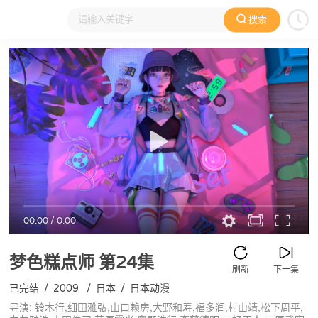
搜索
大家在看
日本动漫
国产动漫
欧美动漫
动漫电影
00:00
/
0:00
梦色糕点师
第24集
刷新
下一集
已完结
/
2009
/
日本
/
日本动漫
导演: 铃木行,细田雅弘,山口赖房,大野和寿,福多润,村山靖,松下周平,