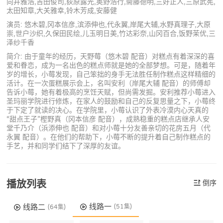
向井雅浩,吉田俊司,荻原露光,奥野浩行,斋藤德明,三好正人,三原武宪,
太田知章,大关雅幸,铃木芳成,安藤健
演员: 悠木碧,冈本信彦,滨添伸也,代永翼,岸尾大辅,水野真理子,大原
崇,世户沙织,久保田民绘,儿玉明日美,竹达彩奈,山冈百合,饭野茉优,三
泽纱千香
简介: 由于童年的经历，天野莓（悠木碧 配音）对糕点有着深深的喜
爱和眷恋，成为一名出色的糕点师就是她的全部梦想。可是，随着年
岁的增长，小莓发现，自己笨拙的身手无法胜任制作糕点这样精细的
活计。在一次蛋糕展示会上，名叫安利（岸尾大辅 配音）的师傅却
告诉小莓，她有着极高的烹饪天赋，但尚需发掘。安利推荐小莓进入
圣玛丽学院进行修炼，在家人的鼓励和自己的反复思量之下，小莓终
于下定了就读的决心。在学院里，小莓认识了外表冷漠内心天真的
“甜点王子”樫野真（冈本信彦 配音），成熟稳重的糕点店继承人安
堂千乃介（浜添伸也 配音）和对小莓十分友善亲切的花房五月（代
永翼 配音）。在他们的帮助下，小莓不断的提升着自己制作糕点的
手艺，并和同学们结下了深厚的友谊。
播放列表
倒序
线路一
线路二
(51集)
(64集)