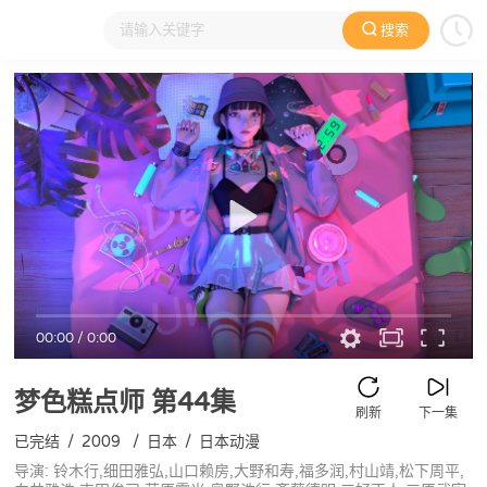
搜索
大家在看
日本动漫
国产动漫
欧美动漫
动漫电影
00:00
/
0:00
梦色糕点师
第44集
刷新
下一集
已完结
/
2009
/
日本
/
日本动漫
导演: 铃木行,细田雅弘,山口赖房,大野和寿,福多润,村山靖,松下周平,