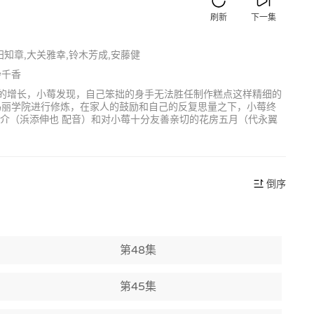
刷新
下一集
田知章,大关雅幸,铃木芳成,安藤健
纱千香
岁的增长，小莓发现，自己笨拙的身手无法胜任制作糕点这样精细的
玛丽学院进行修炼，在家人的鼓励和自己的反复思量之下，小莓终
乃介（浜添伸也 配音）和对小莓十分友善亲切的花房五月（代永翼
倒序
第48集
第45集