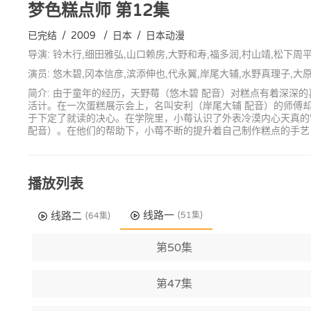
梦色糕点师
第12集
已完结
/
2009
/
日本
/
日本动漫
导演: 铃木行,细田雅弘,山口赖房,大野和寿,福多润,村山靖,松下周
演员: 悠木碧,冈本信彦,滨添伸也,代永翼,岸尾大辅,水野真理子,大
简介: 由于童年的经历，天野莓（悠木碧 配音）对糕点有着深
活计。在一次蛋糕展示会上，名叫安利（岸尾大辅 配音）的师傅
于下定了就读的决心。在学院里，小莓认识了外表冷漠内心天真的
配音）。在他们的帮助下，小莓不断的提升着自己制作糕点的手艺
播放列表
线路一
线路二
(51集)
(64集)
第50集
第47集