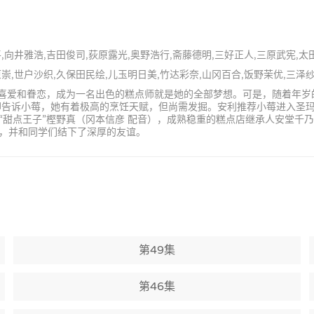
平,向井雅浩,吉田俊司,荻原露光,奥野浩行,斋藤德明,三好正人,三原武宪,太
原崇,世户沙织,久保田民绘,儿玉明日美,竹达彩奈,山冈百合,饭野茉优,三泽
深的喜爱和眷恋，成为一名出色的糕点师就是她的全部梦想。可是，随着年
却告诉小莓，她有着极高的烹饪天赋，但尚需发掘。安利推荐小莓进入圣
“甜点王子”樫野真（冈本信彦 配音），成熟稳重的糕点店继承人安堂千
，并和同学们结下了深厚的友谊。
第49集
第46集