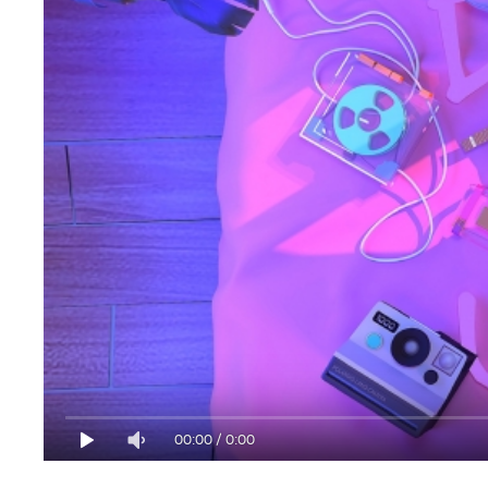
00:00
/
0:00