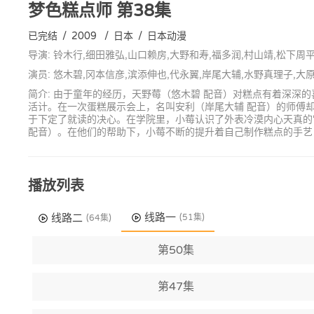
梦色糕点师
第38集
已完结
/
2009
/
日本
/
日本动漫
导演: 铃木行,细田雅弘,山口赖房,大野和寿,福多润,村山靖,松下周
演员: 悠木碧,冈本信彦,滨添伸也,代永翼,岸尾大辅,水野真理子,大
简介: 由于童年的经历，天野莓（悠木碧 配音）对糕点有着深
活计。在一次蛋糕展示会上，名叫安利（岸尾大辅 配音）的师傅
于下定了就读的决心。在学院里，小莓认识了外表冷漠内心天真的
配音）。在他们的帮助下，小莓不断的提升着自己制作糕点的手艺
播放列表
线路一
线路二
(51集)
(64集)
第50集
第47集