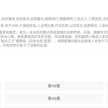
平,向井雅浩,吉田俊司,荻原露光,奥野浩行,斋藤德明,三好正人,三原武宪,太
原崇,世户沙织,久保田民绘,儿玉明日美,竹达彩奈,山冈百合,饭野茉优,三泽
深的喜爱和眷恋，成为一名出色的糕点师就是她的全部梦想。可是，随着年
却告诉小莓，她有着极高的烹饪天赋，但尚需发掘。安利推荐小莓进入圣
“甜点王子”樫野真（冈本信彦 配音），成熟稳重的糕点店继承人安堂千
，并和同学们结下了深厚的友谊。
第49集
第46集