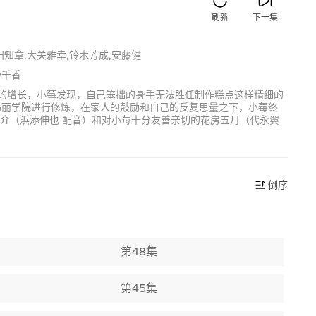
刷新
下一集
田知章,大关雅幸,铃木芳成,安藤健
纱千香
岁的增长，小莓发现，自己笨拙的身手无法胜任制作糕点这样精细的
玛丽学院进行修炼，在家人的鼓励和自己的反复思量之下，小莓终
乃介（浜添伸也 配音）和对小莓十分友善亲切的花房五月（代永翼
倒序
第48集
第45集