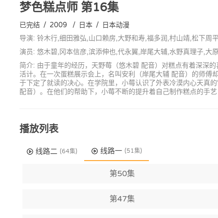
梦色糕点师
第16集
已完结
/
2009
/
日本
/
日本动漫
导演: 铃木行,细田雅弘,山口赖房,大野和寿,福多润,村山靖,松下周
演员: 悠木碧,冈本信彦,滨添伸也,代永翼,岸尾大辅,水野真理子,大
简介: 由于童年的经历，天野莓（悠木碧 配音）对糕点有着深
活计。在一次蛋糕展示会上，名叫安利（岸尾大辅 配音）的师傅
于下定了就读的决心。在学院里，小莓认识了外表冷漠内心天真的
配音）。在他们的帮助下，小莓不断的提升着自己制作糕点的手艺
播放列表
线路一
线路二
(51集)
(64集)
第50集
第47集