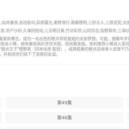
平,向井雅浩,吉田俊司,荻原露光,奥野浩行,斋藤德明,三好正人,三原武宪,太
原崇,世户沙织,久保田民绘,儿玉明日美,竹达彩奈,山冈百合,饭野茉优,三泽
深的喜爱和眷恋，成为一名出色的糕点师就是她的全部梦想。可是，随着年
却告诉小莓，她有着极高的烹饪天赋，但尚需发掘。安利推荐小莓进入圣
“甜点王子”樫野真（冈本信彦 配音），成熟稳重的糕点店继承人安堂千
，并和同学们结下了深厚的友谊。
第49集
第46集