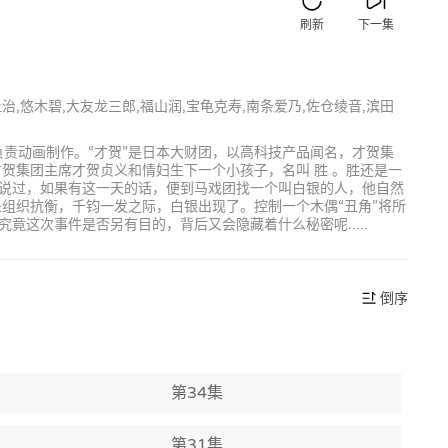
刷新
下一集
让治,悠木碧,大友龙三郎,福山润,宝龟克寿,南条爱乃,佐仓绫音,滨田
LN负责动画制作。“才贺”是日本大财团，以高科技产品闻名，才贺集
贺集团主席才贺贞义和情妇生下一个小孩子，名叫 胜 。胜还是一
说过，如果有这一天的话，便到马戏团找一个叫白银的人，他自然
组织抗衡，千钧一发之际，白银出现了。控制一个木偶“丑角”将所
这次事件是否另有目的，背后又会隐藏着什么秘密呢.....
倒序
第34集
第31集