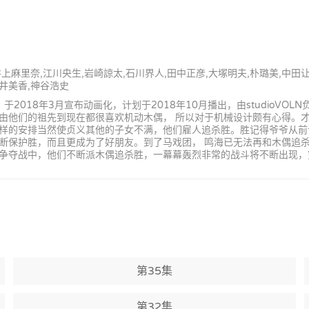
井上麻里奈,江川央生,岩崎諒太,石川界人,田中正彦,大塚明夫,朴璐美,中田
金井美香,神谷浩史
2018年3月宣布动画化，计划于2018年10月播出，由studioVO
由他们的祖先到现在都很喜欢机动木偶， 所以对于机械设计颇有心得。才
样的安排当然使贞义其他的子女不满，他们雇人追杀胜。胜记得爷爷从前
断保护胜，而且更成为了好朋友。到了马戏团， 鸣海已无法再和木偶追杀
夺战中，他们不断派木偶追杀胜，一幕幕轰烈非常的战斗将不断出现，究竟
第35集
第32集