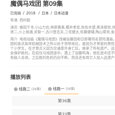
魔偶马戏团
第09集
已完结
/
2018
/
日本
/
日本动漫
导演: 西村聪
演员: 植田千寻,小山力也,林原惠美,樱井孝宏,佐佐木望,黑泽朋世,
贤二,小上裕通,关智一,古川登志夫,三宅健太,佐藤健辅,陶山章央,
简介: 电视动画《魔偶马戏团》改编自藤田和日郎著同名冒险漫画，于
团的各式各样机械技术之所以处于领导地位，是因为才贺家的男性
个小学生，在才贺贞义因为交通意外身亡后，继承了所有遗产。这
会保护胜的。在前往马戏团途中，遇上了加藤鸣海，他在途中还不
有敌人击退。之后胜的危机仍旧不断，而且还有其它人加入这遗产争
播放列表
线路一
线路二
(36集)
(36集)
第36集
第33集