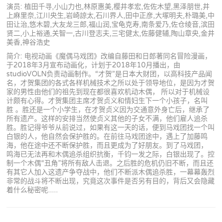
演员: 植田千寻,小山力也,林原惠美,樱井孝宏,佐佐木望,黑泽朋世,井
上麻里奈,江川央生,岩崎諒太,石川界人,田中正彦,大塚明夫,朴璐美,中
田让治,悠木碧,大友龙三郎,福山润,宝龟克寿,南条爱乃,佐仓绫音,滨田
贤二,小上裕通,关智一,古川登志夫,三宅健太,佐藤健辅,陶山章央,金井
美香,神谷浩史
简介: 电视动画《魔偶马戏团》改编自藤田和日郎著同名冒险漫画，
于2018年3月宣布动画化，计划于2018年10月播出，由
studioVOLN负责动画制作。“才贺”是日本大财团，以高科技产品闻
名，才贺集团的各式各样机械技术之所以处于领导地位，是因为才贺
家的男性由他们的祖先到现在都很喜欢机动木偶， 所以对于机械设
计颇有心得。才贺集团主席才贺贞义和情妇生下一个小孩子，名叫
胜 。胜还是一个小学生，在才贺贞义因为交通意外身亡后，继承了
所有遗产。这样的安排当然使贞义其他的子女不满，他们雇人追杀
胜。胜记得爷爷从前说过，如果有这一天的话，便到马戏团找一个叫
白银的人，他自然会保护胜的。在前往马戏团途中，遇上了加藤鸣
海，他在途中还不断保护胜，而且更成为了好朋友。到了马戏团，
鸣海已无法再和木偶追杀组织抗衡，千钧一发之际，白银出现了。控
制一个木偶“丑角”将所有敌人击退。之后胜的危机仍旧不断，而且还
有其它人加入这遗产争夺战中，他们不断派木偶追杀胜，一幕幕轰烈
非常的战斗将不断出现，究竟这次事件是否另有目的，背后又会隐藏
着什么秘密呢.....