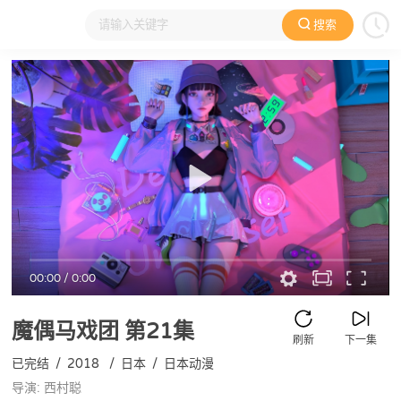
搜索
大家在看
日本动漫
国产动漫
欧美动漫
动漫电影
00:00
/
0:00
魔偶马戏团
第21集
刷新
下一集
已完结
/
2018
/
日本
/
日本动漫
导演: 西村聪