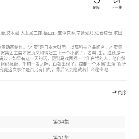
刷新
下一集
让治,悠木碧,大友龙三郎,福山润,宝龟克寿,南条爱乃,佐仓绫音,滨田
LN负责动画制作。“才贺”是日本大财团，以高科技产品闻名，才贺集
贺集团主席才贺贞义和情妇生下一个小孩子，名叫 胜 。胜还是一
说过，如果有这一天的话，便到马戏团找一个叫白银的人，他自然
组织抗衡，千钧一发之际，白银出现了。控制一个木偶“丑角”将所
这次事件是否另有目的，背后又会隐藏着什么秘密呢.....
倒序
第34集
第31集