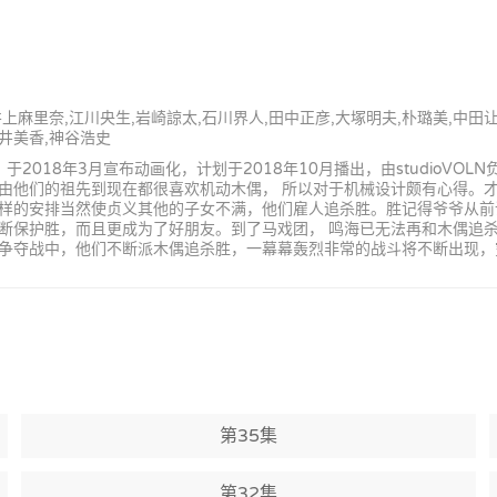
井上麻里奈,江川央生,岩崎諒太,石川界人,田中正彦,大塚明夫,朴璐美,中田
金井美香,神谷浩史
2018年3月宣布动画化，计划于2018年10月播出，由studioVO
由他们的祖先到现在都很喜欢机动木偶， 所以对于机械设计颇有心得。才
样的安排当然使贞义其他的子女不满，他们雇人追杀胜。胜记得爷爷从前
断保护胜，而且更成为了好朋友。到了马戏团， 鸣海已无法再和木偶追杀
夺战中，他们不断派木偶追杀胜，一幕幕轰烈非常的战斗将不断出现，究竟
第35集
第32集