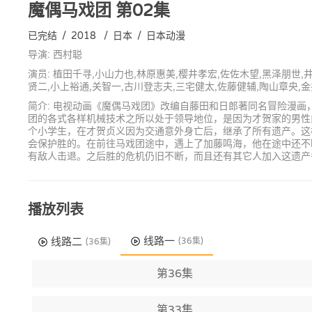
魔偶马戏团
第02集
已完结
/
2018
/
日本
/
日本动漫
导演: 西村聪
演员: 植田千寻,小山力也,林原惠美,樱井孝宏,佐佐木望,黑泽朋世,
贤二,小上裕通,关智一,古川登志夫,三宅健太,佐藤健辅,陶山章央,
简介: 电视动画《魔偶马戏团》改编自藤田和日郎著同名冒险漫画，于
团的各式各样机械技术之所以处于领导地位，是因为才贺家的男性
个小学生，在才贺贞义因为交通意外身亡后，继承了所有遗产。这
会保护胜的。在前往马戏团途中，遇上了加藤鸣海，他在途中还不
有敌人击退。之后胜的危机仍旧不断，而且还有其它人加入这遗产争
播放列表
线路一
线路二
(36集)
(36集)
第36集
第33集