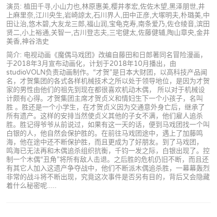
演员: 植田千寻,小山力也,林原惠美,樱井孝宏,佐佐木望,黑泽朋世,井
上麻里奈,江川央生,岩崎諒太,石川界人,田中正彦,大塚明夫,朴璐美,中
田让治,悠木碧,大友龙三郎,福山润,宝龟克寿,南条爱乃,佐仓绫音,滨田
贤二,小上裕通,关智一,古川登志夫,三宅健太,佐藤健辅,陶山章央,金井
美香,神谷浩史
简介: 电视动画《魔偶马戏团》改编自藤田和日郎著同名冒险漫画，
于2018年3月宣布动画化，计划于2018年10月播出，由
studioVOLN负责动画制作。“才贺”是日本大财团，以高科技产品闻
名，才贺集团的各式各样机械技术之所以处于领导地位，是因为才贺
家的男性由他们的祖先到现在都很喜欢机动木偶， 所以对于机械设
计颇有心得。才贺集团主席才贺贞义和情妇生下一个小孩子，名叫
胜 。胜还是一个小学生，在才贺贞义因为交通意外身亡后，继承了
所有遗产。这样的安排当然使贞义其他的子女不满，他们雇人追杀
胜。胜记得爷爷从前说过，如果有这一天的话，便到马戏团找一个叫
白银的人，他自然会保护胜的。在前往马戏团途中，遇上了加藤鸣
海，他在途中还不断保护胜，而且更成为了好朋友。到了马戏团，
鸣海已无法再和木偶追杀组织抗衡，千钧一发之际，白银出现了。控
制一个木偶“丑角”将所有敌人击退。之后胜的危机仍旧不断，而且还
有其它人加入这遗产争夺战中，他们不断派木偶追杀胜，一幕幕轰烈
非常的战斗将不断出现，究竟这次事件是否另有目的，背后又会隐藏
着什么秘密呢.....