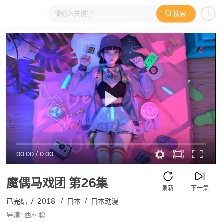
搜索
大家在看
日本动漫
国产动漫
欧美动漫
动漫电影
00:00
/
0:00
魔偶马戏团
第26集
刷新
下一集
已完结
/
2018
/
日本
/
日本动漫
导演: 西村聪