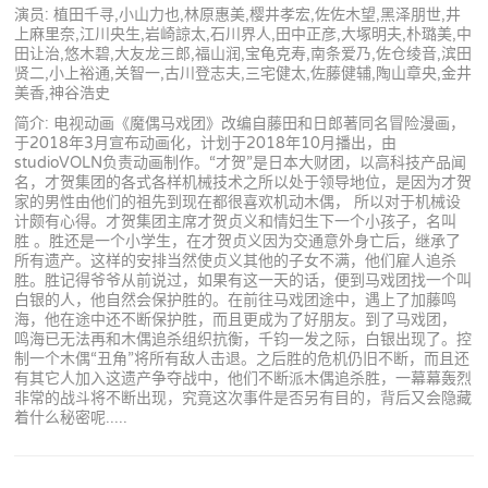
演员: 植田千寻,小山力也,林原惠美,樱井孝宏,佐佐木望,黑泽朋世,井
上麻里奈,江川央生,岩崎諒太,石川界人,田中正彦,大塚明夫,朴璐美,中
田让治,悠木碧,大友龙三郎,福山润,宝龟克寿,南条爱乃,佐仓绫音,滨田
贤二,小上裕通,关智一,古川登志夫,三宅健太,佐藤健辅,陶山章央,金井
美香,神谷浩史
简介: 电视动画《魔偶马戏团》改编自藤田和日郎著同名冒险漫画，
于2018年3月宣布动画化，计划于2018年10月播出，由
studioVOLN负责动画制作。“才贺”是日本大财团，以高科技产品闻
名，才贺集团的各式各样机械技术之所以处于领导地位，是因为才贺
家的男性由他们的祖先到现在都很喜欢机动木偶， 所以对于机械设
计颇有心得。才贺集团主席才贺贞义和情妇生下一个小孩子，名叫
胜 。胜还是一个小学生，在才贺贞义因为交通意外身亡后，继承了
所有遗产。这样的安排当然使贞义其他的子女不满，他们雇人追杀
胜。胜记得爷爷从前说过，如果有这一天的话，便到马戏团找一个叫
白银的人，他自然会保护胜的。在前往马戏团途中，遇上了加藤鸣
海，他在途中还不断保护胜，而且更成为了好朋友。到了马戏团，
鸣海已无法再和木偶追杀组织抗衡，千钧一发之际，白银出现了。控
制一个木偶“丑角”将所有敌人击退。之后胜的危机仍旧不断，而且还
有其它人加入这遗产争夺战中，他们不断派木偶追杀胜，一幕幕轰烈
非常的战斗将不断出现，究竟这次事件是否另有目的，背后又会隐藏
着什么秘密呢.....