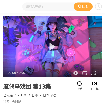
搜索
大家在看
日本动漫
国产动漫
欧美动漫
动漫电影
00:00
/
0:00
魔偶马戏团
第13集
刷新
下一集
已完结
/
2018
/
日本
/
日本动漫
导演: 西村聪