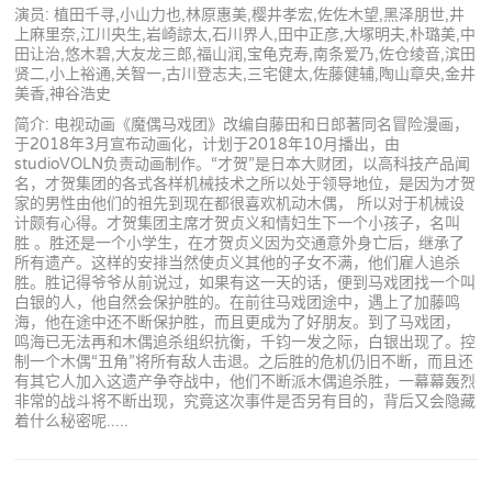
演员: 植田千寻,小山力也,林原惠美,樱井孝宏,佐佐木望,黑泽朋世,井
上麻里奈,江川央生,岩崎諒太,石川界人,田中正彦,大塚明夫,朴璐美,中
田让治,悠木碧,大友龙三郎,福山润,宝龟克寿,南条爱乃,佐仓绫音,滨田
贤二,小上裕通,关智一,古川登志夫,三宅健太,佐藤健辅,陶山章央,金井
美香,神谷浩史
简介: 电视动画《魔偶马戏团》改编自藤田和日郎著同名冒险漫画，
于2018年3月宣布动画化，计划于2018年10月播出，由
studioVOLN负责动画制作。“才贺”是日本大财团，以高科技产品闻
名，才贺集团的各式各样机械技术之所以处于领导地位，是因为才贺
家的男性由他们的祖先到现在都很喜欢机动木偶， 所以对于机械设
计颇有心得。才贺集团主席才贺贞义和情妇生下一个小孩子，名叫
胜 。胜还是一个小学生，在才贺贞义因为交通意外身亡后，继承了
所有遗产。这样的安排当然使贞义其他的子女不满，他们雇人追杀
胜。胜记得爷爷从前说过，如果有这一天的话，便到马戏团找一个叫
白银的人，他自然会保护胜的。在前往马戏团途中，遇上了加藤鸣
海，他在途中还不断保护胜，而且更成为了好朋友。到了马戏团，
鸣海已无法再和木偶追杀组织抗衡，千钧一发之际，白银出现了。控
制一个木偶“丑角”将所有敌人击退。之后胜的危机仍旧不断，而且还
有其它人加入这遗产争夺战中，他们不断派木偶追杀胜，一幕幕轰烈
非常的战斗将不断出现，究竟这次事件是否另有目的，背后又会隐藏
着什么秘密呢.....