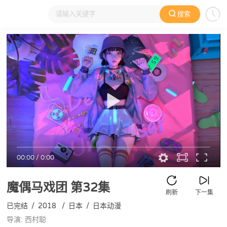
搜索
大家在看
日本动漫
国产动漫
欧美动漫
动漫电影
00:00
/
0:00
魔偶马戏团
第32集
刷新
下一集
已完结
/
2018
/
日本
/
日本动漫
导演: 西村聪