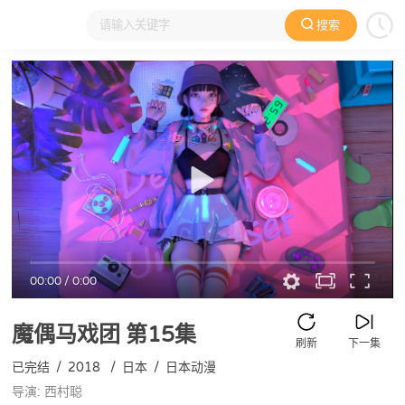
搜索
大家在看
日本动漫
国产动漫
欧美动漫
动漫电影
00:00
/
0:00
魔偶马戏团
第15集
刷新
下一集
已完结
/
2018
/
日本
/
日本动漫
导演: 西村聪