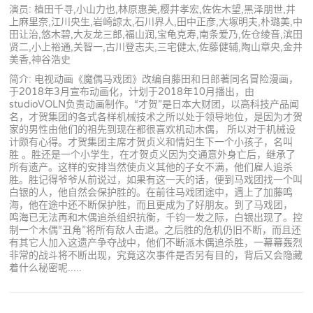
演员: 植田千寻,小山力也,林原惠美,樱井孝宏,佐佐木望,黑泽朋世,井
上麻里奈,江川央生,岩崎諒太,石川界人,田中正彦,大塚明夫,朴璐美,中
田让治,悠木碧,大友龙三郎,福山润,宝龟克寿,南条爱乃,佐仓绫音,滨田
贤二,小上裕通,关智一,古川登志夫,三宅健太,佐藤健辅,陶山章央,金井
美香,神谷浩史
简介: 电视动画《魔偶马戏团》改编自藤田和日郎著同名冒险漫画，
于2018年3月宣布动画化，计划于2018年10月播出，由
studioVOLN负责动画制作。“才贺”是日本大财团，以高科技产品闻
名，才贺集团的各式各样机械技术之所以处于领导地位，是因为才贺
家的男性由他们的祖先到现在都很喜欢机动木偶， 所以对于机械设
计颇有心得。才贺集团主席才贺贞义和情妇生下一个小孩子，名叫
胜 。胜还是一个小学生，在才贺贞义因为交通意外身亡后，继承了
所有遗产。这样的安排当然使贞义其他的子女不满，他们雇人追杀
胜。胜记得爷爷从前说过，如果有这一天的话，便到马戏团找一个叫
白银的人，他自然会保护胜的。在前往马戏团途中，遇上了加藤鸣
海，他在途中还不断保护胜，而且更成为了好朋友。到了马戏团，
鸣海已无法再和木偶追杀组织抗衡，千钧一发之际，白银出现了。控
制一个木偶“丑角”将所有敌人击退。之后胜的危机仍旧不断，而且还
有其它人加入这遗产争夺战中，他们不断派木偶追杀胜，一幕幕轰烈
非常的战斗将不断出现，究竟这次事件是否另有目的，背后又会隐藏
着什么秘密呢.....