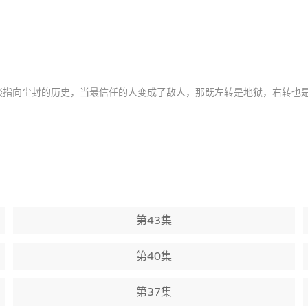
间怪谈指向尘封的历史，当最信任的人变成了敌人，那既左转是地狱，右转也是
第43集
第40集
第37集