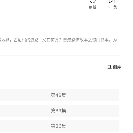
刷新
下一集
地狱，古尼玛的道路...又在何方？暴走恐怖故事之惊门诡事，为
倒序
第42集
第39集
第36集