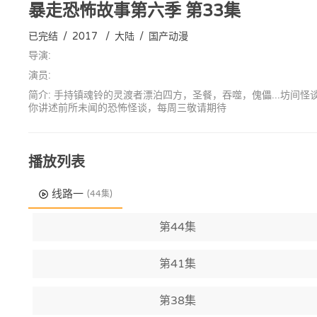
暴走恐怖故事第六季
第33集
已完结
/
2017
/
大陆
/
国产动漫
导演:
演员:
简介: 手持镇魂铃的灵渡者漂泊四方，圣餐，吞噬，傀儡...坊
你讲述前所未闻的恐怖怪谈，每周三敬请期待
播放列表
线路一
(44集)
第44集
第41集
第38集