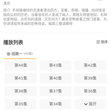
演员:
简介: 手持镇魂铃的灵渡者漂泊四方，圣餐，吞噬，傀儡...坊间怪谈
指向尘封的历史，当最信任的人变成了敌人，那既左转是地狱，右转
也是地狱，古尼玛的道路...又在何方？暴走恐怖故事之惊门诡事，为
你讲述前所未闻的恐怖怪谈，每周三敬请期待
播放列表
倒序
线路一
(44集)
第44集
第43集
第42集
第41集
第40集
第39集
第38集
第37集
第36集
第35集
第34集
展开