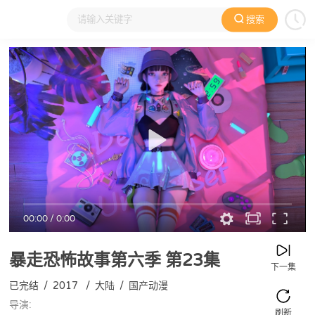
搜索
大家在看
日本动漫
国产动漫
欧美动漫
动漫电影
00:00
/
0:00
暴走恐怖故事第六季
第23集
下一集
已完结
/
2017
/
大陆
/
国产动漫
导演:
刷新