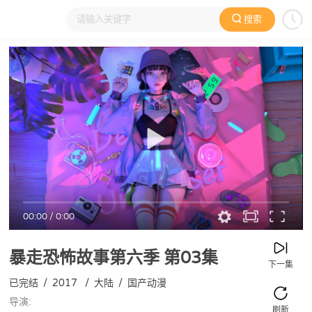
搜索
大家在看
日本动漫
国产动漫
欧美动漫
动漫电影
00:00
/
0:00
暴走恐怖故事第六季
第03集
下一集
已完结
/
2017
/
大陆
/
国产动漫
导演:
刷新