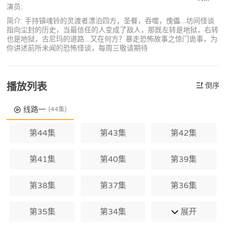
演员:
简介: 手持镇魂铃的灵渡者漂泊四方，圣餐，吞噬，傀儡...坊间怪谈
指向尘封的历史，当最信任的人变成了敌人，那既左转是地狱，右转
也是地狱，古尼玛的道路...又在何方？暴走恐怖故事之惊门诡事，为
你讲述前所未闻的恐怖怪谈，每周三敬请期待
播放列表
倒序
线路一
(44集)
第44集
第43集
第42集
第41集
第40集
第39集
第38集
第37集
第36集
第35集
第34集
展开