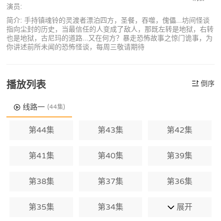
演员:
简介: 手持镇魂铃的灵渡者漂泊四方，圣餐，吞噬，傀儡...坊间怪谈
指向尘封的历史，当最信任的人变成了敌人，那既左转是地狱，右转
也是地狱，古尼玛的道路...又在何方？暴走恐怖故事之惊门诡事，为
你讲述前所未闻的恐怖怪谈，每周三敬请期待
播放列表
倒序
线路一
(44集)
第44集
第43集
第42集
第41集
第40集
第39集
第38集
第37集
第36集
第35集
第34集
展开