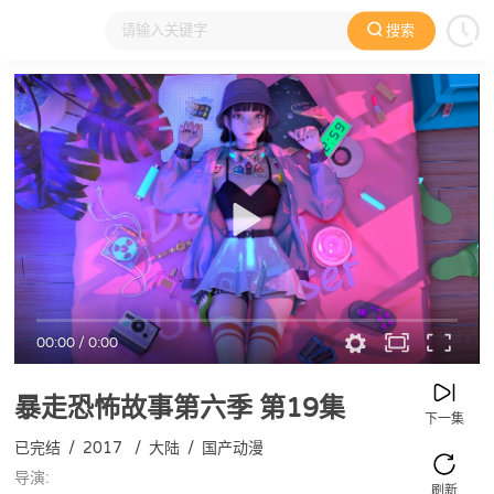
搜索
大家在看
日本动漫
国产动漫
欧美动漫
动漫电影
00:00
/
0:00
暴走恐怖故事第六季
第19集
下一集
已完结
/
2017
/
大陆
/
国产动漫
导演:
刷新