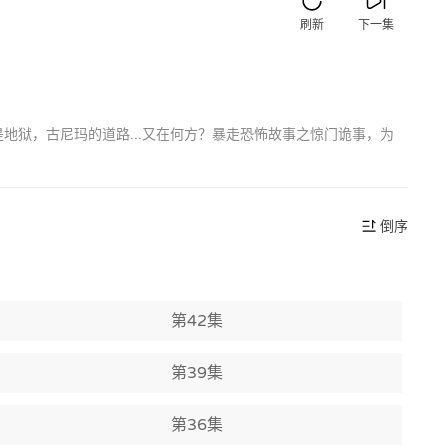
刷新
下一集
地狱，古尼玛的道路...又在何方？暴走恐怖故事之惊门诡事，为
倒序
第42集
第39集
第36集