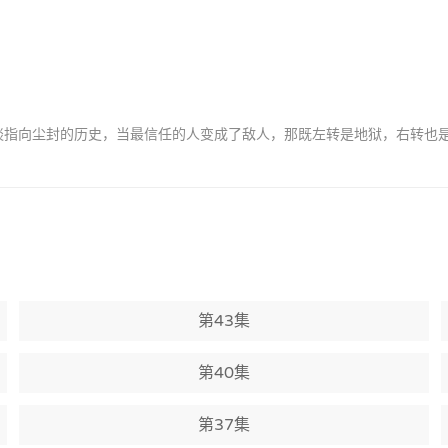
间怪谈指向尘封的历史，当最信任的人变成了敌人，那既左转是地狱，右转也是
第43集
第40集
第37集