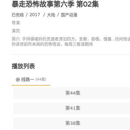
暴走恐怖故事第六季
第02集
已完结
/
2017
/
大陆
/
国产动漫
导演:
演员:
简介: 手持镇魂铃的灵渡者漂泊四方，圣餐，吞噬，傀儡...坊
你讲述前所未闻的恐怖怪谈，每周三敬请期待
播放列表
线路一
(44集)
第44集
第41集
第38集