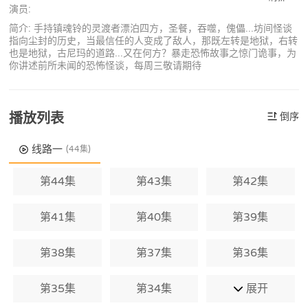
演员:
简介: 手持镇魂铃的灵渡者漂泊四方，圣餐，吞噬，傀儡...坊间怪谈
指向尘封的历史，当最信任的人变成了敌人，那既左转是地狱，右转
也是地狱，古尼玛的道路...又在何方？暴走恐怖故事之惊门诡事，为
你讲述前所未闻的恐怖怪谈，每周三敬请期待
播放列表
倒序
线路一
(44集)
第44集
第43集
第42集
第41集
第40集
第39集
第38集
第37集
第36集
第35集
第34集
展开