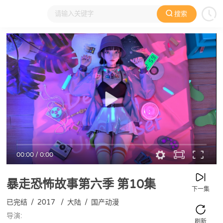
搜索
大家在看
日本动漫
国产动漫
欧美动漫
动漫电影
00:00
/
0:00
暴走恐怖故事第六季
第10集
下一集
已完结
/
2017
/
大陆
/
国产动漫
导演:
刷新