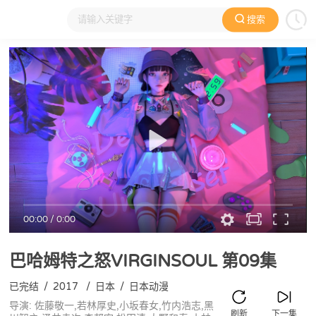
搜索
大家在看
日本动漫
国产动漫
欧美动漫
动漫电影
00:00
/
0:00
巴哈姆特之怒VIRGINSOUL
第09集
已完结
/
2017
/
日本
/
日本动漫
导演: 佐藤敬一,若林厚史,小坂春女,竹内浩志,黑
刷新
下一集