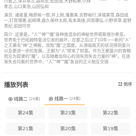
川智之,泽井幸次,森邦宏,松田清,大野和寿,小林
孝志,山口美浩,山田弘和
演员: 诸星堇,梅原裕一郎,井上刚,潘惠美,吉野裕行,泽城美雪,森田成
一,钉宫理惠,岩崎博,森久保祥太郎,坂本真绫,间宫康弘,小野贤章,星野
贵纪,前田玲奈
简介: 这里是，“人”“神”“魔”各种族混杂的神秘世界密斯塔尔希亚。
世界免于巴哈姆特复活引发的崩坏，在那之后过了10年——新的“人”
之王袭击“神”之神殿，攻陷“魔”之国度。从濒临毁灭的状况得到复兴
以及更进一步的发展，王都为“人”带来了财富。作为王都复兴的食粮
而沦为奴隶的“魔”，以及随着信仰心的消失而失去力量的“神”。在逐
渐失去均衡的世界中，“人”“神”“魔”各自的正义相互交错……
播放列表
倒序
线路一
线路二
(24集)
(24集)
第24集
第23集
第22集
第21集
第20集
第19集