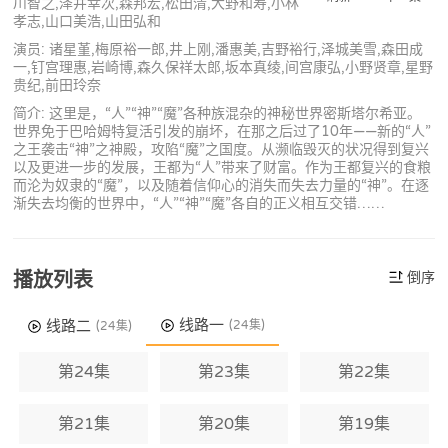
川智之,泽井幸次,森邦宏,松田清,大野和寿,小林
孝志,山口美浩,山田弘和
演员: 诸星堇,梅原裕一郎,井上刚,潘惠美,吉野裕行,泽城美雪,森田成
一,钉宫理惠,岩崎博,森久保祥太郎,坂本真绫,间宫康弘,小野贤章,星野
贵纪,前田玲奈
简介: 这里是，“人”“神”“魔”各种族混杂的神秘世界密斯塔尔希亚。
世界免于巴哈姆特复活引发的崩坏，在那之后过了10年——新的“人”
之王袭击“神”之神殿，攻陷“魔”之国度。从濒临毁灭的状况得到复兴
以及更进一步的发展，王都为“人”带来了财富。作为王都复兴的食粮
而沦为奴隶的“魔”，以及随着信仰心的消失而失去力量的“神”。在逐
渐失去均衡的世界中，“人”“神”“魔”各自的正义相互交错……
播放列表
倒序
线路一
线路二
(24集)
(24集)
第24集
第23集
第22集
第21集
第20集
第19集