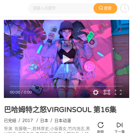
搜索
大家在看
日本动漫
国产动漫
欧美动漫
动漫电影
00:00
/
0:00
巴哈姆特之怒VIRGINSOUL
第16集
已完结
/
2017
/
日本
/
日本动漫
导演: 佐藤敬一,若林厚史,小坂春女,竹内浩志,黑
刷新
下一集