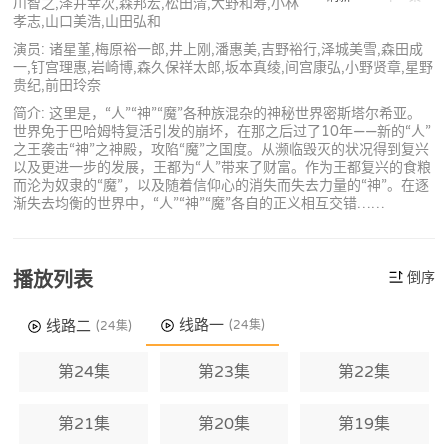
川智之,泽井幸次,森邦宏,松田清,大野和寿,小林
孝志,山口美浩,山田弘和
演员: 诸星堇,梅原裕一郎,井上刚,潘惠美,吉野裕行,泽城美雪,森田成
一,钉宫理惠,岩崎博,森久保祥太郎,坂本真绫,间宫康弘,小野贤章,星野
贵纪,前田玲奈
简介: 这里是，“人”“神”“魔”各种族混杂的神秘世界密斯塔尔希亚。
世界免于巴哈姆特复活引发的崩坏，在那之后过了10年——新的“人”
之王袭击“神”之神殿，攻陷“魔”之国度。从濒临毁灭的状况得到复兴
以及更进一步的发展，王都为“人”带来了财富。作为王都复兴的食粮
而沦为奴隶的“魔”，以及随着信仰心的消失而失去力量的“神”。在逐
渐失去均衡的世界中，“人”“神”“魔”各自的正义相互交错……
播放列表
倒序
线路一
线路二
(24集)
(24集)
第24集
第23集
第22集
第21集
第20集
第19集