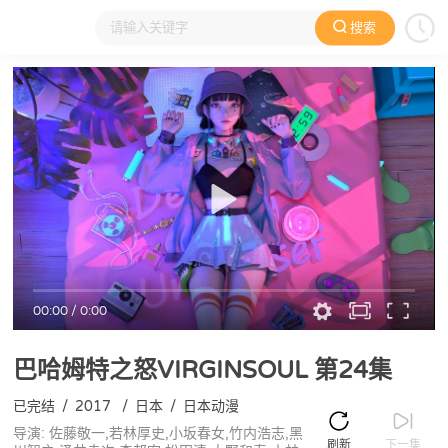
搜索
大家在看
日本动漫
国产动漫
欧美动漫
动漫电影
00:00
/
0:00
巴哈姆特之怒VIRGINSOUL
第24集
已完结
/
2017
/
日本
/
日本动漫
导演: 佐藤敬一,若林厚史,小坂春女,竹内浩志,黑
刷新
下一集